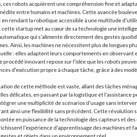
, ces robots acquièrent une compréhension fine et adaptat
 inédite entre humains et machines. Cette avancée boulev
en rendant la robotique accessible à une multitude d’utili
ette startup met au cœur de sa technologie une intelligen
automatique qui s’alimente directement des gestes quotidi
mes. Ainsi, les machines ne nécessitent plus de longues ph
lle : elles adaptent leurs comportements en observant e
e procédé innovant repose sur l’idée que les robots peuv
nces d’exécution propre à chaque tâche, grâce à des modè
ication de cette méthode est vaste, allant des tâches ména
les délicates, en passant par la logistique et l’assistance 
tégrer une multiplicité de scénarios d’usage sans interve
nt ainsi une flexibilité sans précédent. Cette révolution 
ontée en puissance de la technologie des capteurs et des
chissent l’expérience d’apprentissage des machines et fac
gestes et objets dans un environnement réel.