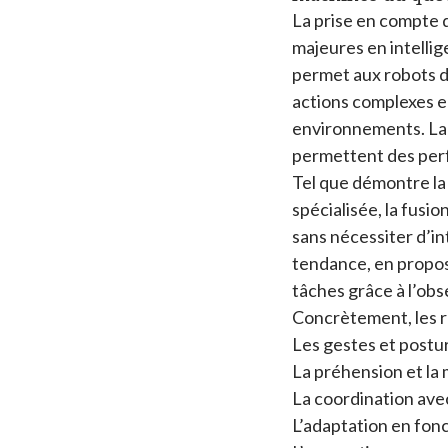
La prise en compte 
majeures en intelli
permet aux robots d
actions complexes e
environnements. La s
permettent des perf
Tel que démontre la 
spécialisée, la fusi
sans nécessiter d’i
tendance, en propos
tâches grâce à l’obs
Concrètement, les r
Les gestes et postu
La préhension et la
La coordination ave
L’adaptation en fon