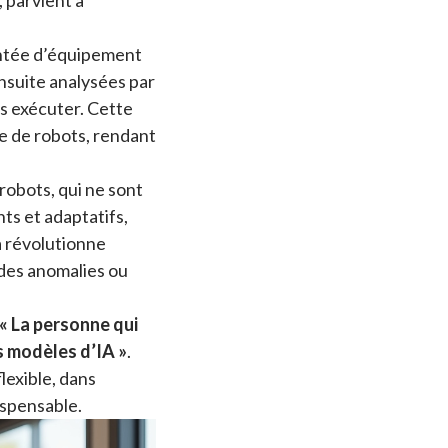
, parvient à
ontée d’équipement
ensuite analysées par
rs exécuter. Cette
e de robots, rendant
robots, qui ne sont
ts et adaptatifs,
a révolutionne
 des anomalies ou
« La personne qui
s modèles d’IA »
.
lexible, dans
dispensable.