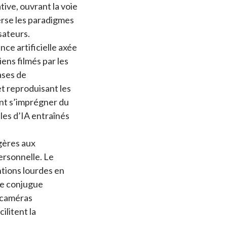
ive, ouvrant la voie
erse les paradigmes
sateurs.
ce artificielle axée
ens filmés par les
ases de
t reproduisant les
ent s’imprégner du
les d’IA entraînés
gères aux
personnelle. Le
ntions lourdes en
se conjugue
 caméras
ilitent la