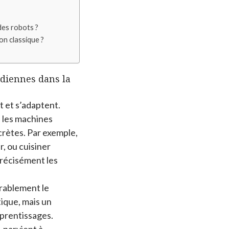
des robots ?
n classique ?
idiennes dans la
t et s’adaptent.
 les machines
crètes. Par exemple,
, ou cuisiner
précisément les
érablement le
tique, mais un
prentissages.