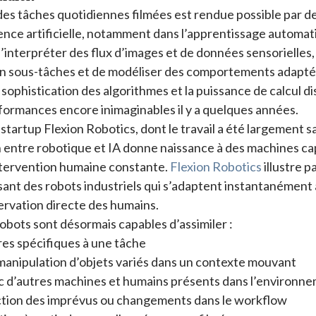
des tâches quotidiennes filmées est rendue possible par 
gence artificielle, notamment dans l’apprentissage automa
’interpréter des flux d’images et de données sensorielles
n sous-tâches et de modéliser des comportements adapté
ophistication des algorithmes et la puissance de calcul d
ormances encore inimaginables il y a quelques années.
startup Flexion Robotics, dont le travail a été largement s
on entre robotique et IA donne naissance à des machines c
ntervention humaine constante.
Flexion Robotics
illustre 
ant des robots industriels qui s’adaptent instantanément 
ervation directe des humains.
obots sont désormais capables d’assimiler :
res spécifiques à une tâche
 manipulation d’objets variés dans un contexte mouvant
c d’autres machines et humains présents dans l’environn
ction des imprévus ou changements dans le workflow