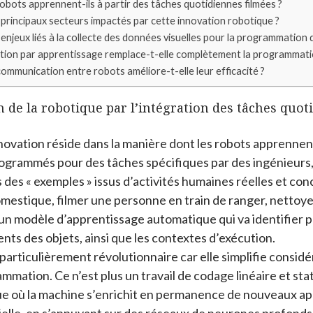
bots apprennent-ils à partir des tâches quotidiennes filmées ?
 principaux secteurs impactés par cette innovation robotique ?
 enjeux liés à la collecte des données visuelles pour la programmation 
ion par apprentissage remplace-t-elle complètement la programmatio
mmunication entre robots améliore-t-elle leur efficacité ?
 de la robotique par l’intégration des tâches quot
novation réside dans la manière dont les robots apprennen
rogrammés pour des tâches spécifiques par des ingénieurs,
des « exemples » issus d’activités humaines réelles et con
mestique, filmer une personne en train de ranger, nettoyer
un modèle d’apprentissage automatique qui va identifier 
ts des objets, ainsi que les contextes d’exécution.
articulièrement révolutionnaire car elle simplifie consid
mation. Ce n’est plus un travail de codage linéaire et sta
e où la machine s’enrichit en permanence de nouveaux ap