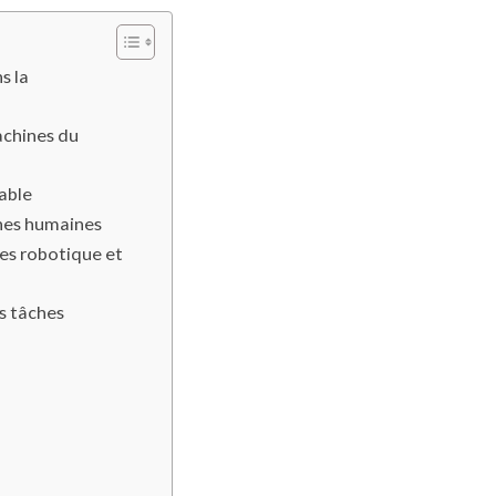
s la
machines du
able
ches humaines
ies robotique et
s tâches