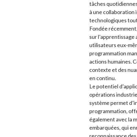
tâches quotidiennes
à une collaboration
technologiques tout 
Fondée récemment, c
sur l’apprentissage 
utilisateurs eux-mê
programmation manue
actions humaines. C
contexte et des nua
en continu.
Le potentiel d’appl
opérations industriel
système permet d’in
programmation, offra
également avec la m
embarquées, qui enri
reconnaissance des 