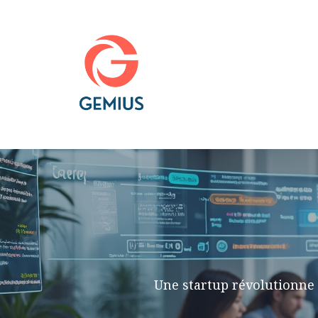
Aller
au
contenu
Une startup révolutionne