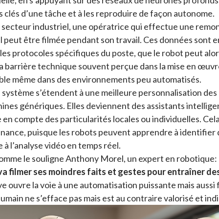
icielle, en s’appuyant sur des réseaux de neurones profonds
s clés d’une tâche et à les reproduire de façon autonome.
e secteur industriel, une opératrice qui effectue une rem
l peut être filmée pendant son travail. Ces données sont 
les protocoles spécifiques du poste, que le robot peut alo
 barrière technique souvent perçue dans la mise en œuvr
sible même dans des environnements peu automatisés.
 système s’étendent à une meilleure personnalisation des 
ines génériques. Elles deviennent des assistants intelligen
en compte des particularités locales ou individuelles. Cel
nance, puisque les robots peuvent apprendre à identifier
à l’analyse vidéo en temps réel.
omme le souligne Anthony Morel, un expert en robotique:
va filmer ses moindres faits et gestes pour entraîner de
ive ouvre la voie à une automatisation puissante mais aussi f
’humain ne s’efface pas mais est au contraire valorisé et in