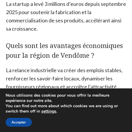
La startup a levé 3 millions d’euros depuis septembre
2025 pour soutenir la fabrication et la
commercialisation de ses produits, accélérant ainsi
sa croissance.
Quels sont les avantages économiques
pour la région de Vendôme ?
La relance industrielle va créer des emplois stables,
renforcer les savoir-faire locaux, dynamiser les
fournisseurs régionaux et accroître l’attractivité
économique du territoire.
Nous utilisons des cookies pour vous offrir la meilleure
expérience sur notre site.
You can find out more about which cookies we are using or
Y a-t-il une concurrence concernant la
switch them off in
settings
.
reprise des actifs Brandt ?
Accepter