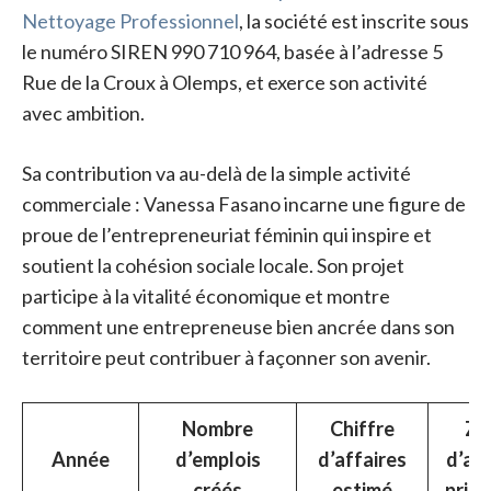
Nettoyage Professionnel
, la société est inscrite sous
le numéro SIREN 990 710 964, basée à l’adresse 5
Rue de la Croux à Olemps, et exerce son activité
avec ambition.
Sa contribution va au-delà de la simple activité
commerciale : Vanessa Fasano incarne une figure de
proue de l’entrepreneuriat féminin qui inspire et
soutient la cohésion sociale locale. Son projet
participe à la vitalité économique et montre
comment une entrepreneuse bien ancrée dans son
territoire peut contribuer à façonner son avenir.
Nombre
Chiffre
Zo
Année
d’emplois
d’affaires
d’act
créés
estimé
princ