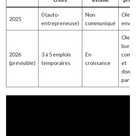
0 (auto-
Non
Olemp
2025
entrepreneuse)
communiqué
envir
Olemp
burea
2026
3 à 5 emplois
En
comm
(prévisible)
temporaires
croissance
et
domic
partic