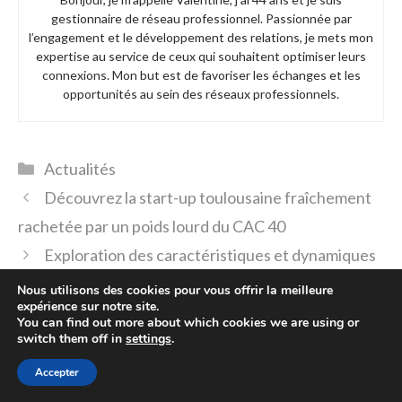
gestionnaire de réseau professionnel. Passionnée par
l’engagement et le développement des relations, je mets mon
expertise au service de ceux qui souhaitent optimiser leurs
connexions. Mon but est de favoriser les échanges et les
opportunités au sein des réseaux professionnels.
Catégories
Actualités
Découvrez la start-up toulousaine fraîchement
rachetée par un poids lourd du CAC 40
Exploration des caractéristiques et dynamiques
de l’emploi au sein des start-up françaises
Nous utilisons des cookies pour vous offrir la meilleure
expérience sur notre site.
You can find out more about which cookies we are using or
Laisser un commentaire
switch them off in
settings
.
Accepter
Commentaire