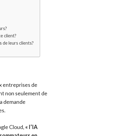
urs?
e client?
de leurs clients?
ux entreprises de
ent non seulement de
 la demande
es.
ogle Cloud,
« l’IA
onsommateurs en