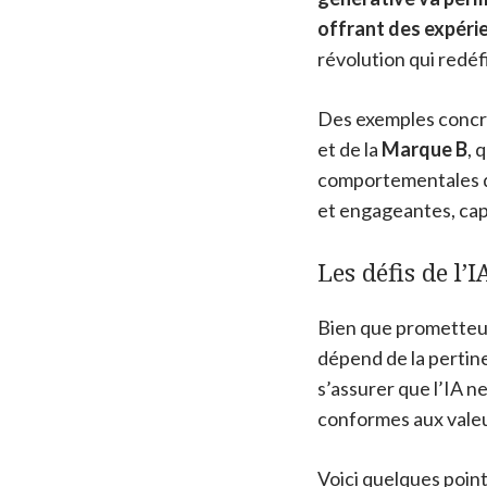
offrant des expérie
révolution qui redéf
Des exemples concre
et de la
Marque B
, 
comportementales de
et engageantes, capa
Les défis de l’
Bien que prometteus
dépend de la pertine
s’assurer que l’IA 
conformes aux valeu
Voici quelques points