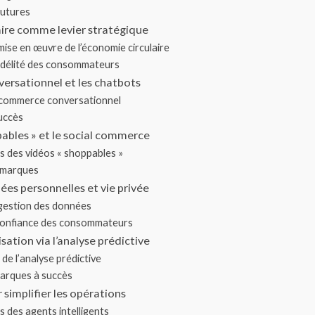
futures
aire comme levier stratégique
mise en œuvre de l’économie circulaire
fidélité des consommateurs
ersationnel et les chatbots
commerce conversationnel
uccès
pables » et le social commerce
s des vidéos « shoppables »
s marques
ées personnelles et vie privée
 gestion des données
 confiance des consommateurs
sation via l’analyse prédictive
de l’analyse prédictive
arques à succès
 simplifier les opérations
s des agents intelligents