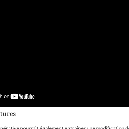
utures
énérative pourrait également entraîner une modification de