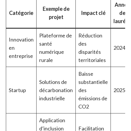
Année
Exemple de
Catégorie
Impact clé
de
projet
lauréat
Plateforme de
Réduction
Innovation
santé
des
en
2024
numérique
disparités
entreprise
rurale
territoriales
Baisse
Solutions de
substantielle
Startup
décarbonation
des
2025
industrielle
émissions de
CO2
Application
d’inclusion
Facilitation