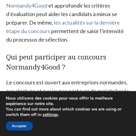
Normandy4Good
et approfondir les critères
d’évaluation peut aider les candidats à mieux se
préparer. De même,
les actualités sur la dernière
étape du concours
permettent de saisir l’intensité
du processus de sélection.
Qui peut participer au concours
Normandy4Good ?
Le concours est ouvert aux entreprises normandes,
aux startups et aux jeunes porteurs de projets basés
Nous utilisons des cookies pour vous offrir la meilleure
ou implantés en Normandie, porteurs d’initiatives à
expérience sur notre site.
impact positif dans les domaines de l’environnement,
You can find out more about which cookies we are using or
switch them off in
settings
.
de l’inclusion numérique ou de la santé.
Accepter
Quels sont les avantages pour les